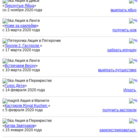
Акция в Дикси
«
Треснутые Яйца
»
со 2 ноября 2020 года
выиграть яйцо
Акция в Ленте
«
Ножи за наклейки
»
с 13 марта 2020 года
получить нож
Акция в Пятерочке
«
Тролли 2. Гастроли
»
с 17 марта 2020 года
забрать игрушку
Акция в Ленте
«
Встречаем Весну
»
с 10 марта 2020 года
выиграть путшествие
Акция в Перекрестке
«
Голос Дети
»
с 14 февраля 2020 года
Играть
Акция в Магните
«
Кастрюли Royal Kuchen
»
с 5 февраля 2020 года
получить кастрюли
Акция в Перекрестке
«
Битва Завтраков
»
с 15 января 2020 года
зарегистрироваться